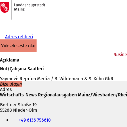
Ana
sayfaya
İçeriğe atla
Adres rehberi
yüksek sesle oku
Busine
Açıklama
Not/Çalışma Saatleri
Yayınevi: Reprion Media / B. Wildemann & S. Kühn GbR
Bize ulaşın
Adres
Wirtschafts-News Regionalausgaben Mainz/Wiesbaden/Rhe
Berliner Straße 19
55268 Nieder-Olm
Telefon,
+49 6136 756610
faks
ve