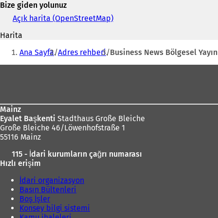
Bize giden yolunuz
e-
posta
Açık harita (OpenStreetMap)
(
adresi
Y
Harita
e
Buradasınız:
n
Ana Sayfa
Adres rehberi
Business News Bölgesel Yayı
i
b
Ayak
i
bölgesi
r
s
e
Mainz
k
Eyalet Başkenti
Stadthaus Große Bleiche
m
Große Bleiche 46/Löwenhofstraße 1
e
55116 Mainz
d
e
115 - İdari kurumların çağrı numarası
a
Hızlı erişim
ç
ı
İdari organizasyon
l
Basın Bültenleri
ı
Boş İşler
r
Konsey bilgi sistemi
)
Kamu ihaleleri