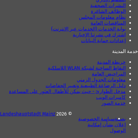
د
النشرات الصحفية
ة
الوظائف الشاغرة
)
نظام معلومات المجلس
المناقصات العامة
بوابة الخدمات (الخدمات عبر الإنترنت)
اشترك في نشرتنا الإخبارية
إعدادات حماية البيانات
خدمة المدينة
خريطة المدينة
النقاط الساخنة لشبكة WLAN اللاسلكية
المراحيض العامة
معلومات الجدول الزمني
دليل الرضاعة الطبيعية وتغيير الحفاضات
مدخل الطوارئ - حيث يمكن للأطفال العثور على المساعدة
كاميرات الويب
خدمة الصور
Landeshauptstadt Mainz
© 2026
بصمة
سياسة الخصوصية
إعلان بشأن إمكانية
الوصول