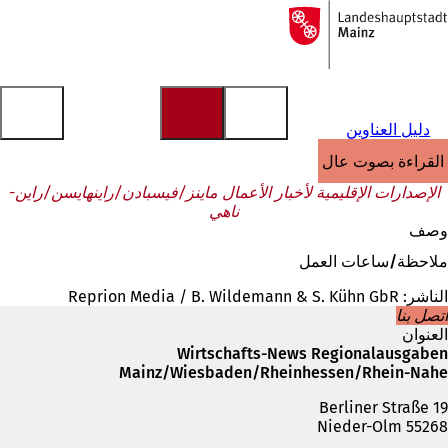
إلى
الصفحة
الانتقال إلى المحتوى
الرئيسية
دليل العناوين
القراءة بصوت عالٍ
الإصدارات الإقليمية لأخبار الأعمال ماينز/فيسبادن/راينهايسن/راين-
ناهي
وصف
ملاحظة/ساعات العمل
الناشر: Reprion Media / B. Wildemann & S. Kühn GbR
اتصل بنا
العنوان
Wirtschafts-News Regionalausgaben
Mainz/Wiesbaden/Rheinhessen/Rhein-Nahe
Berliner Straße 19
55268 Nieder-Olm
الهاتف