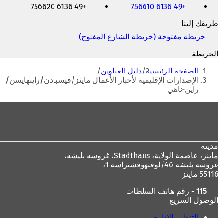
+49 6136 756620
+49 6136 756610
والفاكس
وعنوان
طريقك إلينا
البريد
الإلكتروني
خريطة مفتوحة (خريطة الشارع المفتوح)
(
ي
الخريطة
ف
أنت
ت
الصفحة الرئيسية
دليل العناوين
ح
هنا
الإصدارات الإقليمية لأخبار الأعمال ماينز/فيسبادن/راينهايسن/
ف
راين-ناهي
ي
ع
منطقة
ل
القدم
ا
م
ة
مدينة
ت
ماينز، عاصمة الولاية،
Stadthaus، غروسه بليشه،
ب
غروسه بليشه 46/لوفنهوفشتراسه 1،
و
55116 ماينز
ي
ب
115 - رقم هاتف السلطات
ج
الوصول السريع
د
ي
التنظيم الإداري