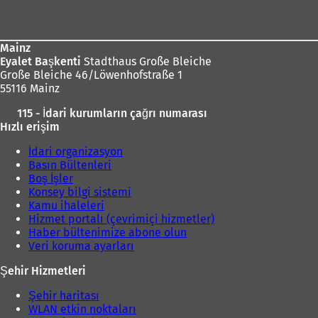
bölgesi
Mainz
Eyalet Başkenti
Stadthaus Große Bleiche
Große Bleiche 46/Löwenhofstraße 1
55116 Mainz
115 - İdari kurumların çağrı numarası
Hızlı erişim
İdari organizasyon
Basın Bültenleri
Boş İşler
Konsey bilgi sistemi
Kamu ihaleleri
Hizmet portalı (çevrimiçi hizmetler)
Haber bültenimize abone olun
Veri koruma ayarları
Şehir Hizmetleri
Şehir haritası
WLAN etkin noktaları