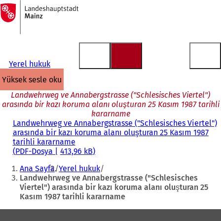
Ana
sayfaya
İçeriğe atla
Yerel hukuk
yüksek sesle oku
Landwehrweg ve Annabergstrasse ("Schlesisches Viertel")
arasında bir kazı koruma alanı oluşturan 25 Kasım 1987 tarihli
kararname
Landwehrweg ve Annabergstrasse ("Schlesisches Viertel")
arasında bir kazı koruma alanı oluşturan 25 Kasım 1987
tarihli kararname
PDF
-Dosya
413,96 kB
Buradasınız:
Ana Sayfa
Yerel hukuk
Landwehrweg ve Annabergstrasse ("Schlesisches
Viertel") arasında bir kazı koruma alanı oluşturan 25
Kasım 1987 tarihli kararname
Ayak