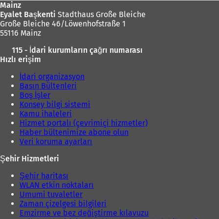
Mainz
Eyalet Başkenti
Stadthaus Große Bleiche
Große Bleiche 46/Löwenhofstraße 1
55116 Mainz
115 - İdari kurumların çağrı numarası
Hızlı erişim
İdari organizasyon
Basın Bültenleri
Boş İşler
Konsey bilgi sistemi
Kamu ihaleleri
Hizmet portalı (çevrimiçi hizmetler)
Haber bültenimize abone olun
Veri koruma ayarları
Şehir Hizmetleri
Şehir haritası
WLAN etkin noktaları
Umumi tuvaletler
Zaman çizelgesi bilgileri
Emzirme ve bez değiştirme kılavuzu