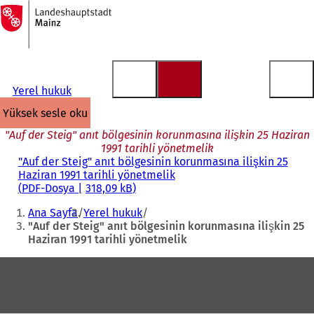
Ana
sayfaya
İçeriğe atla
Yerel hukuk
yüksek sesle oku
"Auf der Steig" anıt bölgesinin korunmasına ilişkin 25 Haziran
1991 tarihli yönetmelik
"Auf der Steig" anıt bölgesinin korunmasına ilişkin 25
Haziran 1991 tarihli yönetmelik
PDF
-Dosya
318,09 kB
Buradasınız:
Ana Sayfa
Yerel hukuk
"Auf der Steig" anıt bölgesinin korunmasına ilişkin 25
Haziran 1991 tarihli yönetmelik
Ayak
bölgesi