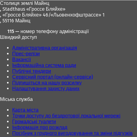
Столиця землі Майнц
,
Stadthaus «Гроссе Бляйхе»
, «Гроссе Бляйхе» 46/«Льовенхофштрассе» 1
, 55116 Майнц
115 — номер телефону адміністрації
Швидкий доступ
Адміністративна організація
Прес-релізи
Вакансії
Інформаційна система ради
Публічні тендери
Сервісний портал (онлайн-сервіси)
Підпишіться на нашу розсилку
Налаштування захисту даних
Міська служба
Карта міста
Точки доступу до бездротової локальної мережі
Громадські туалети
Інформація про розклад
Посібник з грудного вигодовування та зміни підгузків