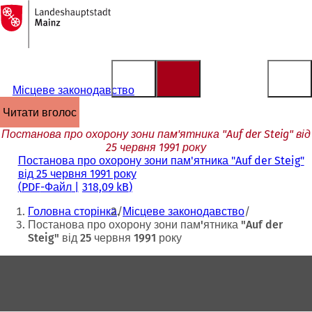
На
головну
Перейти до змісту
сторінку
Місцеве законодавство
читати вголос
Постанова про охорону зони пам'ятника "Auf der Steig" від
25 червня 1991 року
Постанова про охорону зони пам'ятника "Auf der Steig"
від 25 червня 1991 року
PDF
-Файл
318,09 kB
Ти
Головна сторінка
Місцеве законодавство
тут:
Постанова про охорону зони пам'ятника "Auf der
Steig" від 25 червня 1991 року
Зона
для
ніг