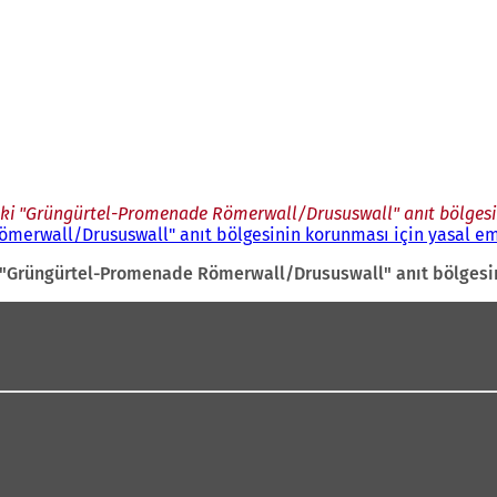
eki "Grüngürtel-Promenade Römerwall/Drususwall" anıt bölgesin
merwall/Drususwall" anıt bölgesinin korunması için yasal em
 "Grüngürtel-Promenade Römerwall/Drususwall" anıt bölgesin