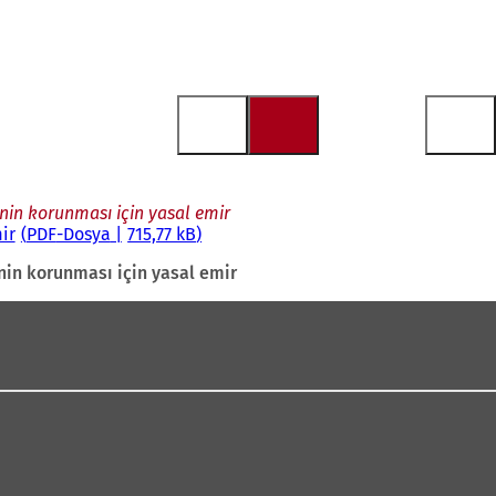
in korunması için yasal emir
ir
PDF
-Dosya
715,77 kB
in korunması için yasal emir