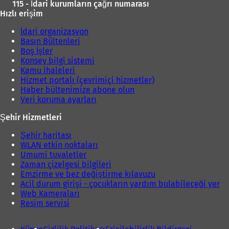
115 - İdari kurumların çağrı numarası
Hızlı erişim
İdari organizasyon
Basın Bültenleri
Boş İşler
Konsey bilgi sistemi
Kamu ihaleleri
Hizmet portalı (çevrimiçi hizmetler)
Haber bültenimize abone olun
Veri koruma ayarları
Şehir Hizmetleri
Şehir haritası
WLAN etkin noktaları
Umumi tuvaletler
Zaman çizelgesi bilgileri
Emzirme ve bez değiştirme kılavuzu
Acil durum girişi - çocukların yardım bulabileceği yer
Web Kameraları
Resim servisi