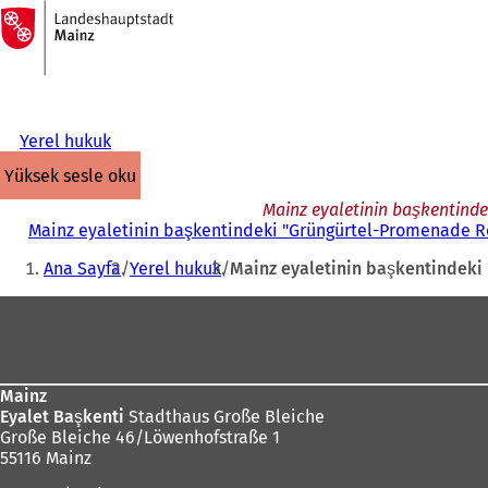
Ana
sayfaya
İçeriğe atla
Yerel hukuk
yüksek sesle oku
Mainz eyaletinin başkentind
Mainz eyaletinin başkentindeki "Grüngürtel-Promenade Rö
Buradasınız:
Ana Sayfa
Yerel hukuk
Mainz eyaletinin başkentindeki
Ayak
bölgesi
Mainz
Eyalet Başkenti
Stadthaus Große Bleiche
Große Bleiche 46/Löwenhofstraße 1
55116 Mainz