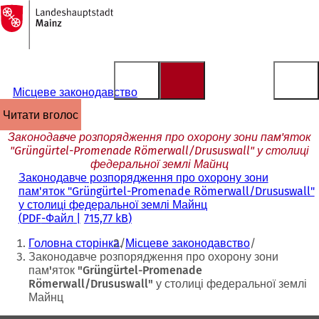
На
головну
Перейти до змісту
сторінку
Місцеве законодавство
читати вголос
Законодавче розпорядження про охорону зони пам'яток
"Grüngürtel-Promenade Römerwall/Drususwall" у столиці
федеральної землі Майнц
Законодавче розпорядження про охорону зони
пам'яток "Grüngürtel-Promenade Römerwall/Drususwall"
у столиці федеральної землі Майнц
PDF
-Файл
715,77 kB
Ти
Головна сторінка
Місцеве законодавство
тут:
Законодавче розпорядження про охорону зони
пам'яток "Grüngürtel-Promenade
Römerwall/Drususwall" у столиці федеральної землі
Майнц