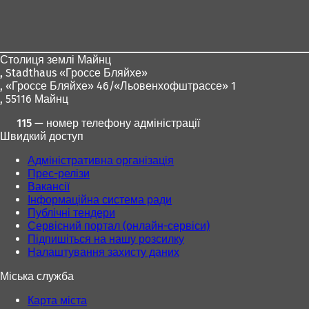
Зона
для
ніг
Столиця землі Майнц
,
Stadthaus «Гроссе Бляйхе»
, «Гроссе Бляйхе» 46/«Льовенхофштрассе» 1
, 55116 Майнц
115 — номер телефону адміністрації
Швидкий доступ
Адміністративна організація
Прес-релізи
Вакансії
Інформаційна система ради
Публічні тендери
Сервісний портал (онлайн-сервіси)
Підпишіться на нашу розсилку
Налаштування захисту даних
Міська служба
Карта міста