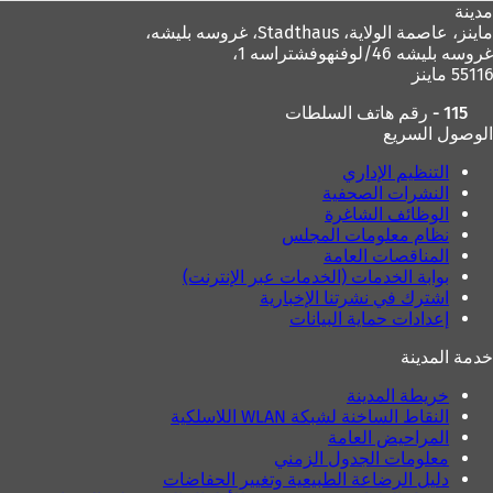
مدينة
ماينز، عاصمة الولاية،
Stadthaus، غروسه بليشه،
غروسه بليشه 46/لوفنهوفشتراسه 1،
55116 ماينز
115 - رقم هاتف السلطات
الوصول السريع
التنظيم الإداري
النشرات الصحفية
الوظائف الشاغرة
نظام معلومات المجلس
المناقصات العامة
بوابة الخدمات (الخدمات عبر الإنترنت)
اشترك في نشرتنا الإخبارية
إعدادات حماية البيانات
خدمة المدينة
خريطة المدينة
النقاط الساخنة لشبكة WLAN اللاسلكية
المراحيض العامة
معلومات الجدول الزمني
دليل الرضاعة الطبيعية وتغيير الحفاضات