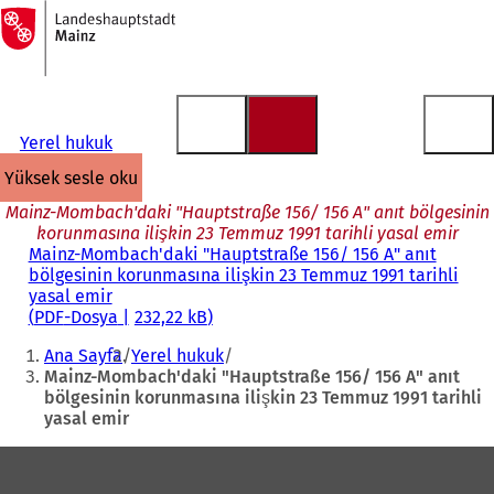
Ana
sayfaya
İçeriğe atla
Yerel hukuk
yüksek sesle oku
Mainz-Mombach'daki "Hauptstraße 156/ 156 A" anıt bölgesinin
korunmasına ilişkin 23 Temmuz 1991 tarihli yasal emir
Mainz-Mombach'daki "Hauptstraße 156/ 156 A" anıt
bölgesinin korunmasına ilişkin 23 Temmuz 1991 tarihli
yasal emir
PDF
-Dosya
232,22 kB
Buradasınız:
Ana Sayfa
Yerel hukuk
Mainz-Mombach'daki "Hauptstraße 156/ 156 A" anıt
bölgesinin korunmasına ilişkin 23 Temmuz 1991 tarihli
yasal emir
Ayak
bölgesi