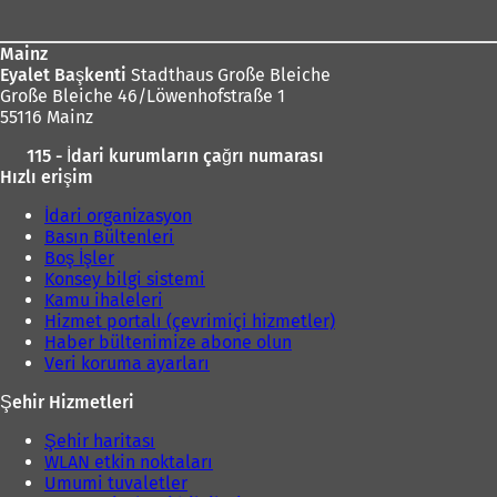
Mainz
Eyalet Başkenti
Stadthaus Große Bleiche
Große Bleiche 46/Löwenhofstraße 1
55116 Mainz
115 - İdari kurumların çağrı numarası
Hızlı erişim
İdari organizasyon
Basın Bültenleri
Boş İşler
Konsey bilgi sistemi
Kamu ihaleleri
Hizmet portalı (çevrimiçi hizmetler)
Haber bültenimize abone olun
Veri koruma ayarları
Şehir Hizmetleri
Şehir haritası
WLAN etkin noktaları
Umumi tuvaletler