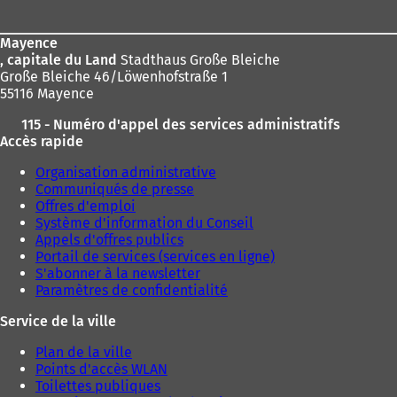
page
Mayence
, capitale du Land
Stadthaus Große Bleiche
Große Bleiche 46/Löwenhofstraße 1
55116 Mayence
115 - Numéro d'appel des services administratifs
Accès rapide
Organisation administrative
Communiqués de presse
Offres d'emploi
Système d'information du Conseil
Appels d'offres publics
Portail de services (services en ligne)
S'abonner à la newsletter
Paramètres de confidentialité
Service de la ville
Plan de la ville
Points d'accès WLAN
Toilettes publiques