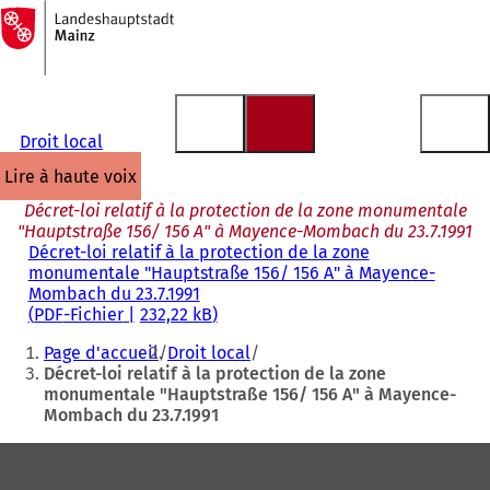
Vers
la
Accéder au contenu
page
d'accueil
Droit local
lire à haute voix
Décret-loi relatif à la protection de la zone monumentale
"Hauptstraße 156/ 156 A" à Mayence-Mombach du 23.7.1991
Décret-loi relatif à la protection de la zone
monumentale "Hauptstraße 156/ 156 A" à Mayence-
Mombach du 23.7.1991
PDF
-Fichier
232,22 kB
Vous
Page d'accueil
Droit local
êtes
Décret-loi relatif à la protection de la zone
monumentale "Hauptstraße 156/ 156 A" à Mayence-
ici
Mombach du 23.7.1991
:
Pied
de