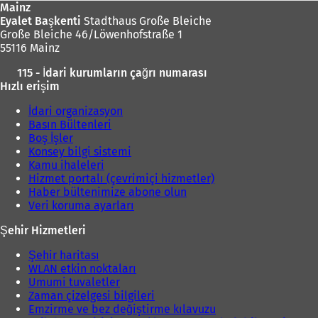
Mainz
Eyalet Başkenti
Stadthaus Große Bleiche
Große Bleiche 46/Löwenhofstraße 1
55116 Mainz
115 - İdari kurumların çağrı numarası
Hızlı erişim
İdari organizasyon
Basın Bültenleri
Boş İşler
Konsey bilgi sistemi
Kamu ihaleleri
Hizmet portalı (çevrimiçi hizmetler)
Haber bültenimize abone olun
Veri koruma ayarları
Şehir Hizmetleri
Şehir haritası
WLAN etkin noktaları
Umumi tuvaletler
Zaman çizelgesi bilgileri
Emzirme ve bez değiştirme kılavuzu