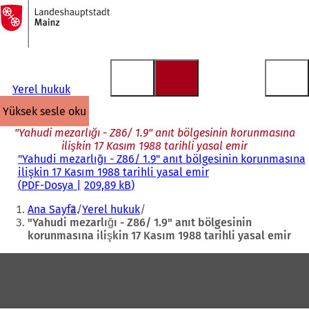
Ana
sayfaya
İçeriğe atla
Yerel hukuk
yüksek sesle oku
"Yahudi mezarlığı - Z86/ 1.9" anıt bölgesinin korunmasına
ilişkin 17 Kasım 1988 tarihli yasal emir
"Yahudi mezarlığı - Z86/ 1.9" anıt bölgesinin korunmasına
ilişkin 17 Kasım 1988 tarihli yasal emir
PDF
-Dosya
209,89 kB
Buradasınız:
Ana Sayfa
Yerel hukuk
"Yahudi mezarlığı - Z86/ 1.9" anıt bölgesinin
korunmasına ilişkin 17 Kasım 1988 tarihli yasal emir
Ayak
bölgesi