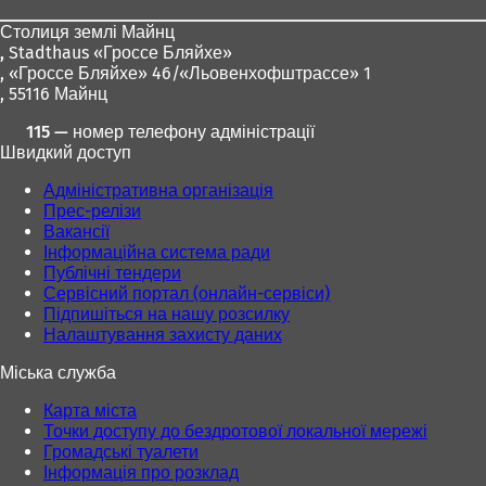
ніг
Столиця землі Майнц
,
Stadthaus «Гроссе Бляйхе»
, «Гроссе Бляйхе» 46/«Льовенхофштрассе» 1
, 55116 Майнц
115 — номер телефону адміністрації
Швидкий доступ
Адміністративна організація
Прес-релізи
Вакансії
Інформаційна система ради
Публічні тендери
Сервісний портал (онлайн-сервіси)
Підпишіться на нашу розсилку
Налаштування захисту даних
Міська служба
Карта міста
Точки доступу до бездротової локальної мережі
Громадські туалети
Інформація про розклад