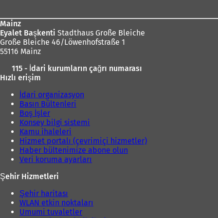
Mainz
Eyalet Başkenti
Stadthaus Große Bleiche
Große Bleiche 46/Löwenhofstraße 1
55116 Mainz
115 - İdari kurumların çağrı numarası
Hızlı erişim
İdari organizasyon
Basın Bültenleri
Boş İşler
Konsey bilgi sistemi
Kamu ihaleleri
Hizmet portalı (çevrimiçi hizmetler)
Haber bültenimize abone olun
Veri koruma ayarları
Şehir Hizmetleri
Şehir haritası
WLAN etkin noktaları
Umumi tuvaletler