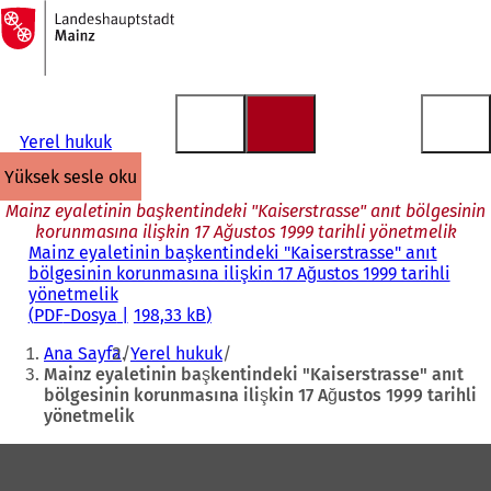
Ana
sayfaya
İçeriğe atla
Yerel hukuk
yüksek sesle oku
Mainz eyaletinin başkentindeki "Kaiserstrasse" anıt bölgesinin
korunmasına ilişkin 17 Ağustos 1999 tarihli yönetmelik
Mainz eyaletinin başkentindeki "Kaiserstrasse" anıt
bölgesinin korunmasına ilişkin 17 Ağustos 1999 tarihli
yönetmelik
PDF
-Dosya
198,33 kB
Buradasınız:
Ana Sayfa
Yerel hukuk
Mainz eyaletinin başkentindeki "Kaiserstrasse" anıt
bölgesinin korunmasına ilişkin 17 Ağustos 1999 tarihli
yönetmelik
Ayak
bölgesi