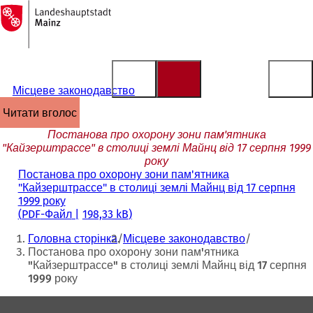
На
головну
Перейти до змісту
сторінку
Місцеве законодавство
читати вголос
Постанова про охорону зони пам'ятника
"Кайзерштрассе" в столиці землі Майнц від 17 серпня 1999
року
Постанова про охорону зони пам'ятника
"Кайзерштрассе" в столиці землі Майнц від 17 серпня
1999 року
PDF
-Файл
198,33 kB
Ти
Головна сторінка
Місцеве законодавство
тут:
Постанова про охорону зони пам'ятника
"Кайзерштрассе" в столиці землі Майнц від 17 серпня
1999 року
Зона