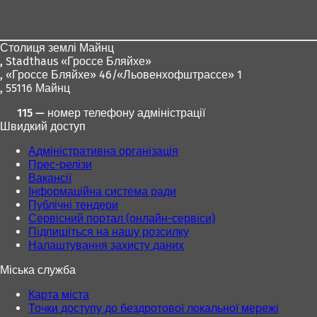
для
ніг
Столиця землі Майнц
,
Stadthaus «Гроссе Бляйхе»
, «Гроссе Бляйхе» 46/«Льовенхофштрассе» 1
, 55116 Майнц
115 — номер телефону адміністрації
Швидкий доступ
Адміністративна організація
Прес-релізи
Вакансії
Інформаційна система ради
Публічні тендери
Сервісний портал (онлайн-сервіси)
Підпишіться на нашу розсилку
Налаштування захисту даних
Міська служба
Карта міста
Точки доступу до бездротової локальної мережі