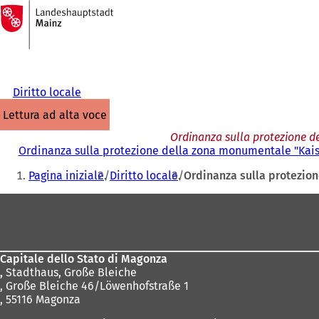
Alla
pagina
Vai al contenuto
iniziale
Diritto locale
lettura ad alta voce
Ordinanza sulla protezione d
Ordinanza sulla protezione della zona monumentale "Kaise
Siete
Pagina iniziale
Diritto locale
Ordinanza sulla protezion
qui:
Area
dei
piedi
Capitale dello Stato di Magonza
,
Stadthaus, Große Bleiche
, Große Bleiche 46/Löwenhofstraße 1
, 55116 Magonza