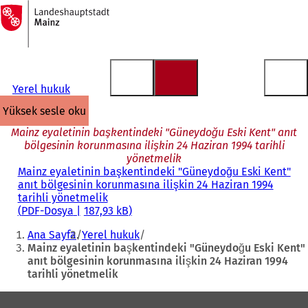
Ana
sayfaya
İçeriğe atla
Yerel hukuk
yüksek sesle oku
Mainz eyaletinin başkentindeki "Güneydoğu Eski Kent" anıt
bölgesinin korunmasına ilişkin 24 Haziran 1994 tarihli
yönetmelik
Mainz eyaletinin başkentindeki "Güneydoğu Eski Kent"
anıt bölgesinin korunmasına ilişkin 24 Haziran 1994
tarihli yönetmelik
PDF
-Dosya
187,93 kB
Buradasınız:
Ana Sayfa
Yerel hukuk
Mainz eyaletinin başkentindeki "Güneydoğu Eski Kent"
anıt bölgesinin korunmasına ilişkin 24 Haziran 1994
tarihli yönetmelik
Ayak