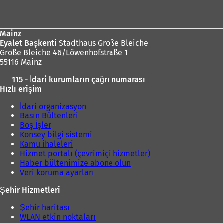
bölgesi
Mainz
Eyalet Başkenti
Stadthaus Große Bleiche
Große Bleiche 46/Löwenhofstraße 1
55116 Mainz
115 - İdari kurumların çağrı numarası
Hızlı erişim
İdari organizasyon
Basın Bültenleri
Boş İşler
Konsey bilgi sistemi
Kamu ihaleleri
Hizmet portalı (çevrimiçi hizmetler)
Haber bültenimize abone olun
Veri koruma ayarları
Şehir Hizmetleri
Şehir haritası
WLAN etkin noktaları