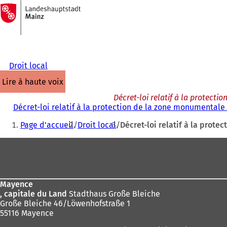
Vers
la
Accéder au contenu
page
d'accueil
Droit local
lire à haute voix
Décret-loi relatif à la protect
Décret-loi relatif à la protection de la zone monumentale
Vous
Page d'accueil
Droit local
Décret-loi relatif à la prot
êtes
Pied
ici
de
:
page
Mayence
, capitale du Land
Stadthaus Große Bleiche
Große Bleiche 46/Löwenhofstraße 1
55116 Mayence