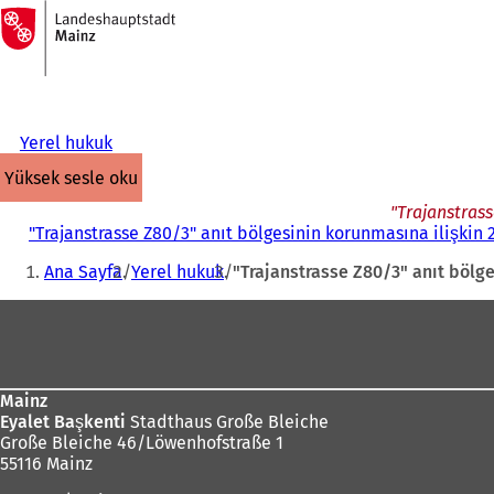
Ana
sayfaya
İçeriğe atla
Yerel hukuk
yüksek sesle oku
"Trajanstrass
"Trajanstrasse Z80/3" anıt bölgesinin korunmasına ilişkin 
Buradasınız:
Ana Sayfa
Yerel hukuk
"Trajanstrasse Z80/3" anıt bölge
Ayak
bölgesi
Mainz
Eyalet Başkenti
Stadthaus Große Bleiche
Große Bleiche 46/Löwenhofstraße 1
55116 Mainz