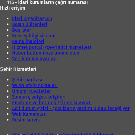
115 - İdari kurumların çağrı numarası
Hızlı erişim
İdari organizasyon
Basın Bültenleri
Boş İşler
Konsey bilgi sistemi
Kamu ihaleleri
Hizmet portalı (çevrimiçi hizmetler)
Haber bültenimize abone olun
Veri koruma ayarları
Şehir Hizmetleri
Şehir haritası
WLAN etkin noktaları
Umumi tuvaletler
Zaman çizelgesi bilgileri
Emzirme ve bez değiştirme kılavuzu
Acil durum girişi - çocukların yardım bulabileceği yer
Web Kameraları
Resim servisi