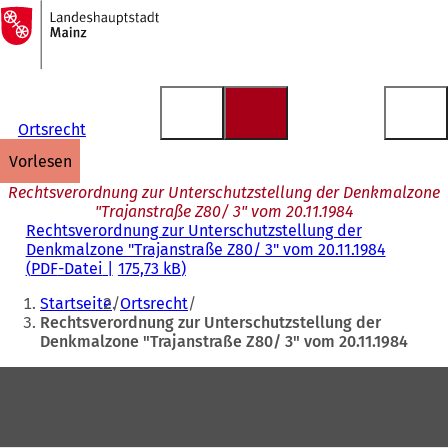
Zur
Startseite
Inhalt anspringen
Ortsrecht
vorlesen
Rechtsverordnung zur Unterschutzstellung der Denkmalzone
"Trajanstraße Z80/ 3" vom 20.11.1984
Rechtsverordnung zur Unterschutzstellung der
Denkmalzone "Trajanstraße Z80/ 3" vom 20.11.1984
PDF
-Datei
175,73 kB
Sie
Startseite
Ortsrecht
befinden
Rechtsverordnung zur Unterschutzstellung der
Denkmalzone "Trajanstraße Z80/ 3" vom 20.11.1984
sich
hier:
Fußbereich