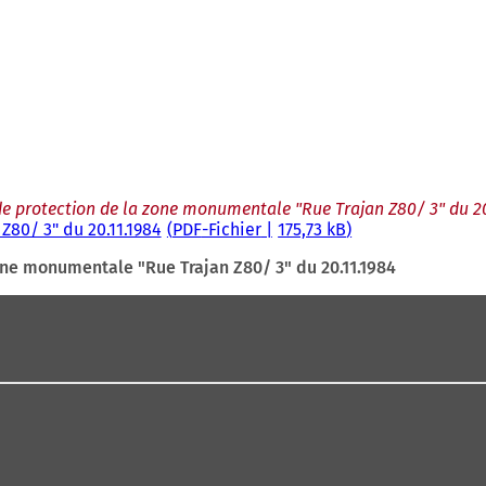
de protection de la zone monumentale "Rue Trajan Z80/ 3" du 20
Z80/ 3" du 20.11.1984
PDF
-Fichier
175,73 kB
one monumentale "Rue Trajan Z80/ 3" du 20.11.1984