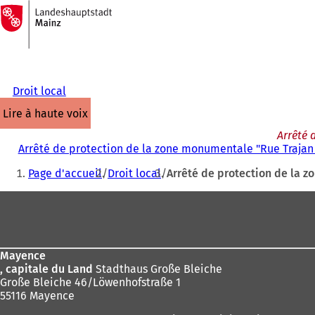
Vers
la
Accéder au contenu
page
d'accueil
Droit local
lire à haute voix
Arrêté 
Arrêté de protection de la zone monumentale "Rue Trajan 
Vous
Page d'accueil
Droit local
Arrêté de protection de la z
êtes
Pied
ici
de
:
page
Mayence
, capitale du Land
Stadthaus Große Bleiche
Große Bleiche 46/Löwenhofstraße 1
55116 Mayence