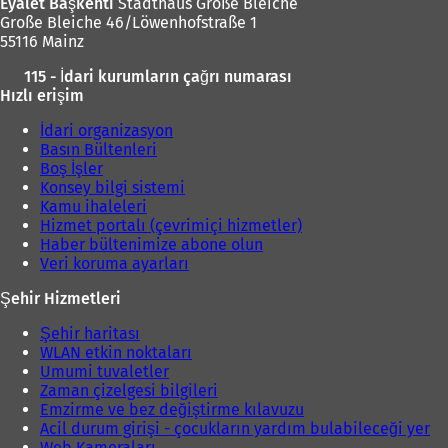
Eyalet Başkenti
Stadthaus Große Bleiche
Große Bleiche 46/Löwenhofstraße 1
55116 Mainz
115 - İdari kurumların çağrı numarası
Hızlı erişim
İdari organizasyon
Basın Bültenleri
Boş İşler
Konsey bilgi sistemi
Kamu ihaleleri
Hizmet portalı (çevrimiçi hizmetler)
Haber bültenimize abone olun
Veri koruma ayarları
Şehir Hizmetleri
Şehir haritası
WLAN etkin noktaları
Umumi tuvaletler
Zaman çizelgesi bilgileri
Emzirme ve bez değiştirme kılavuzu
Acil durum girişi - çocukların yardım bulabileceği yer
Web Kameraları