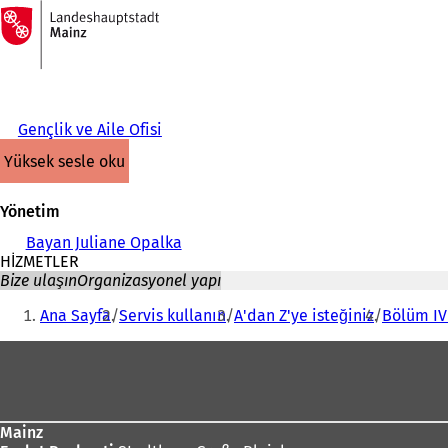
Ana
sayfaya
İçeriğe atla
Gençlik ve Aile Ofisi
yüksek sesle oku
Yönetim
Bayan Juliane Opalka
HİZMETLER
Bize ulaşın
Organizasyonel yapı
Buradasınız:
Ana Sayfa
Servis kullanın
A'dan Z'ye isteğiniz
Bölüm IV 
Ayak
bölgesi
Mainz