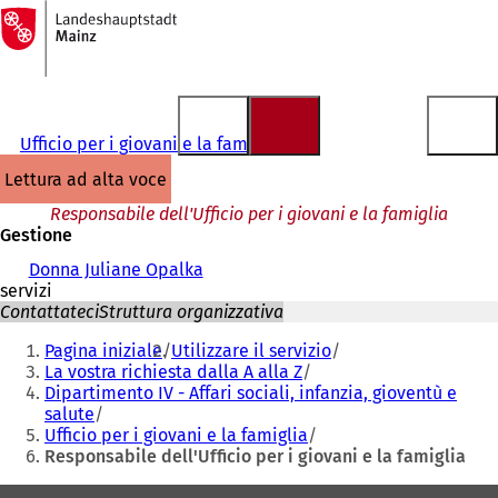
Alla
pagina
Vai al contenuto
iniziale
Ufficio per i giovani e la famiglia
lettura ad alta voce
Responsabile dell'Ufficio per i giovani e la famiglia
Gestione
Donna Juliane Opalka
servizi
Contattateci
Struttura organizzativa
Siete
Pagina iniziale
Utilizzare il servizio
qui:
La vostra richiesta dalla A alla Z
Dipartimento IV - Affari sociali, infanzia, gioventù e
salute
Ufficio per i giovani e la famiglia
Responsabile dell'Ufficio per i giovani e la famiglia