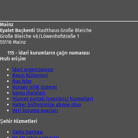
Ayak
bölgesi
Mainz
Eyalet Başkenti
Stadthaus Große Bleiche
Große Bleiche 46/Löwenhofstraße 1
55116 Mainz
115 - İdari kurumların çağrı numarası
Hızlı erişim
İdari organizasyon
Basın Bültenleri
Boş İşler
Konsey bilgi sistemi
Kamu ihaleleri
Hizmet portalı (çevrimiçi hizmetler)
Haber bültenimize abone olun
Veri koruma ayarları
Şehir Hizmetleri
Şehir haritası
WLAN etkin noktaları