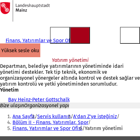
Ana
sayfaya
İçeriğe atla
Finans, Yatırımlar ve Spor Ofisi
yüksek sesle oku
Yatırım yönetimi
Departman, belediye yatırımlarının yönetiminde idari
yönetimi destekler. Tek tip teknik, ekonomik ve
organizasyonel yönergeler altında kontrol ve destek sağlar ve
yatırım kontrolü ve yetki yönetiminden sorumludur.
Yönetim
Bay Heinz-Peter Gottschalk
Bize ulaşın
Organizasyonel yapı
Buradasınız:
Ana Sayfa
Servis kullanın
A'dan Z'ye isteğiniz
Bölüm II - Finans, Yatırımlar, Spor
Finans, Yatırımlar ve Spor Ofisi
Yatırım yönetimi