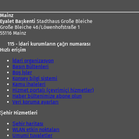
bölgesi
Mainz
Eyalet Başkenti
Stadthaus Große Bleiche
Große Bleiche 46/Löwenhofstraße 1
55116 Mainz
115 - İdari kurumların çağrı numarası
Hızlı erişim
İdari organizasyon
Basın Bültenleri
Boş İşler
Konsey bilgi sistemi
Kamu ihaleleri
Hizmet portalı (çevrimiçi hizmetler)
Haber bültenimize abone olun
Veri koruma ayarları
Şehir Hizmetleri
Şehir haritası
WLAN etkin noktaları
Umumi tuvaletler