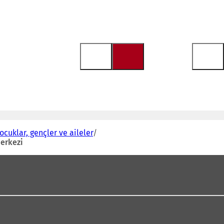
ocuklar, gençler ve aileler
merkezi