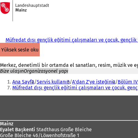
Ana
sayfaya
İçeriğe atla
Müfredat dışı gençlik eğitimi çalışmaları ve çocuk, gençlik
yüksek sesle oku
Merkez, denetimli bir ortamda el sanatları, resim, müzik ve e
Bize ulaşın
Organizasyonel yapı
Buradasınız:
Ana Sayfa
Servis kullanın
A'dan Z'ye isteğiniz
Bölüm IV 
Müfredat dışı gençlik eğitimi çalışmaları ve çocuk, genç
Ayak
bölgesi
Mainz
Eyalet Başkenti
Stadthaus Große Bleiche
Große Bleiche 46/Löwenhofstraße 1