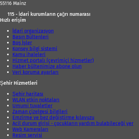
55116 Mainz
115 - İdari kurumların çağrı numarası
Hızlı erişim
İdari organizasyon
Basın Bültenleri
Boş İşler
Konsey bilgi sistemi
Kamu ihaleleri
Hizmet portalı (çevrimiçi hizmetler)
Haber bültenimize abone olun
Veri koruma ayarları
Şehir Hizmetleri
Şehir haritası
WLAN etkin noktaları
Umumi tuvaletler
Zaman çizelgesi bilgileri
Emzirme ve bez değiştirme kılavuzu
Acil durum girişi - çocukların yardım bulabileceği yer
Web Kameraları
Resim servisi