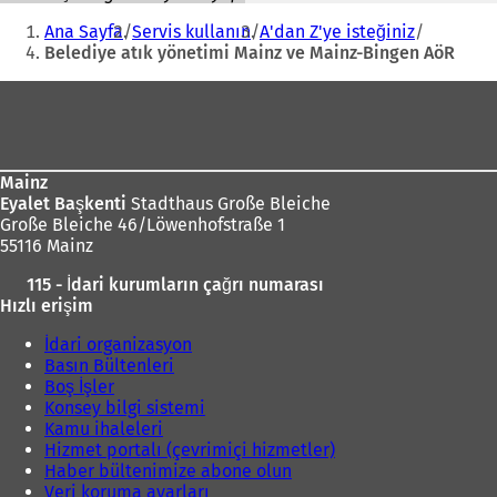
Buradasınız:
Ana Sayfa
Servis kullanın
A'dan Z'ye isteğiniz
Belediye atık yönetimi Mainz ve Mainz-Bingen AöR
Ayak
bölgesi
Mainz
Eyalet Başkenti
Stadthaus Große Bleiche
Große Bleiche 46/Löwenhofstraße 1
55116 Mainz
115 - İdari kurumların çağrı numarası
Hızlı erişim
İdari organizasyon
Basın Bültenleri
Boş İşler
Konsey bilgi sistemi
Kamu ihaleleri
Hizmet portalı (çevrimiçi hizmetler)
Haber bültenimize abone olun
Veri koruma ayarları