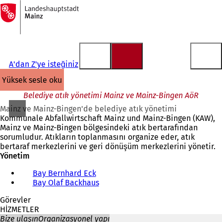
Ana
sayfaya
İçeriğe atla
A'dan Z'ye isteğiniz
yüksek sesle oku
Belediye atık yönetimi Mainz ve Mainz-Bingen AöR
Mainz ve Mainz-Bingen'de belediye atık yönetimi
Kommunale Abfallwirtschaft Mainz und Mainz-Bingen (KAW),
Mainz ve Mainz-Bingen bölgesindeki atık bertarafından
sorumludur. Atıkların toplanmasını organize eder, atık
bertaraf merkezlerini ve geri dönüşüm merkezlerini yönetir.
Yönetim
Bay Bernhard Eck
Bay Olaf Backhaus
Görevler
HİZMETLER
Bize ulaşın
Organizasyonel yapı