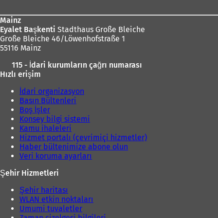
Mainz
Eyalet Başkenti
Stadthaus Große Bleiche
Große Bleiche 46/Löwenhofstraße 1
55116 Mainz
115 - İdari kurumların çağrı numarası
Hızlı erişim
İdari organizasyon
Basın Bültenleri
Boş İşler
Konsey bilgi sistemi
Kamu ihaleleri
Hizmet portalı (çevrimiçi hizmetler)
Haber bültenimize abone olun
Veri koruma ayarları
Şehir Hizmetleri
Şehir haritası
WLAN etkin noktaları
Umumi tuvaletler
Zaman çizelgesi bilgileri