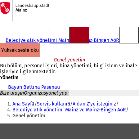
Ana
sayfaya
İçeriğe atla
Belediye atık yönetimi Mainz ve Mainz-Bingen AöR
yüksek sesle oku
Genel yönetim
Bu bölüm, personel işleri, bina yönetimi, bilgi işlem ve ihale
işleriyle ilgilenmektedir.
Yönetim
Bayan Bettina Pasenau
Bize ulaşın
Organizasyonel yapı
Buradasınız:
Ana Sayfa
Servis kullanın
A'dan Z'ye isteğiniz
Belediye atık yönetimi Mainz ve Mainz-Bingen AöR
Genel yönetim
Ayak
bölgesi