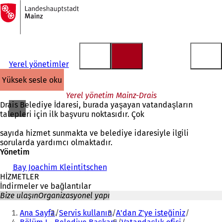
Ana
sayfaya
İçeriğe atla
Yerel yönetimler
yüksek sesle oku
Yerel yönetim Mainz-Drais
Drais Belediye İdaresi, burada yaşayan vatandaşların
talepleri için ilk başvuru noktasıdır. Çok
sayıda hizmet sunmakta ve belediye idaresiyle ilgili
sorularda yardımcı olmaktadır.
Yönetim
Bay Joachim Kleintitschen
HİZMETLER
İndirmeler ve bağlantılar
Bize ulaşın
Organizasyonel yapı
Buradasınız:
Ana Sayfa
Servis kullanın
A'dan Z'ye isteğiniz