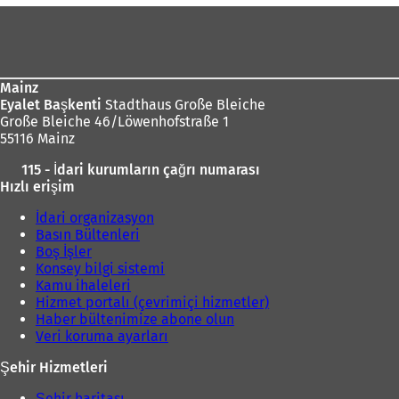
Ayak
bölgesi
Mainz
Eyalet Başkenti
Stadthaus Große Bleiche
Große Bleiche 46/Löwenhofstraße 1
55116 Mainz
115 - İdari kurumların çağrı numarası
Hızlı erişim
İdari organizasyon
Basın Bültenleri
Boş İşler
Konsey bilgi sistemi
Kamu ihaleleri
Hizmet portalı (çevrimiçi hizmetler)
Haber bültenimize abone olun
Veri koruma ayarları
Şehir Hizmetleri
Şehir haritası