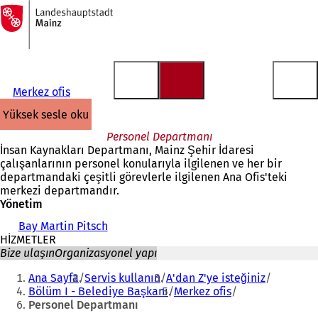
Ana
sayfaya
İçeriğe atla
Merkez ofis
yüksek sesle oku
Personel Departmanı
İnsan Kaynakları Departmanı, Mainz Şehir İdaresi
çalışanlarının personel konularıyla ilgilenen ve her bir
departmandaki çeşitli görevlerle ilgilenen Ana Ofis'teki
merkezi departmandır.
Yönetim
Bay Martin Pitsch
HİZMETLER
Bize ulaşın
Organizasyonel yapı
Buradasınız:
Ana Sayfa
Servis kullanın
A'dan Z'ye isteğiniz
Bölüm I - Belediye Başkanı
Merkez ofis
Personel Departmanı