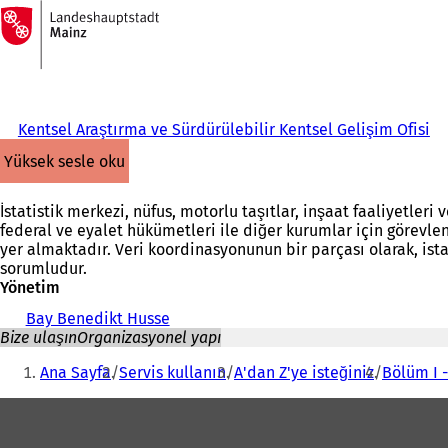
Ana
sayfaya
İçeriğe atla
Kentsel Araştırma ve Sürdürülebilir Kentsel Gelişim Ofisi
yüksek sesle oku
İstatistik merkezi, nüfus, motorlu taşıtlar, inşaat faaliyetler
federal ve eyalet hükümetleri ile diğer kurumlar için görevlend
yer almaktadır. Veri koordinasyonunun bir parçası olarak, ist
sorumludur.
Yönetim
Bay Benedikt Husse
Bize ulaşın
Organizasyonel yapı
Buradasınız:
Ana Sayfa
Servis kullanın
A'dan Z'ye isteğiniz
Bölüm I 
Ayak
bölgesi