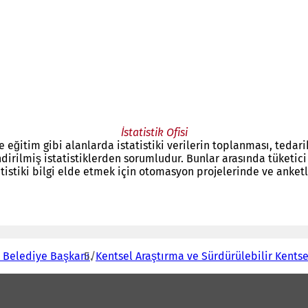
İstatistik Ofisi
i ve eğitim gibi alanlarda istatistiki verilerin toplanması, te
irilmiş istatistiklerden sorumludur. Bunlar arasında tüketici fi
atistiki bilgi elde etmek için otomasyon projelerinde ve anke
- Belediye Başkanı
Kentsel Araştırma ve Sürdürülebilir Kentse