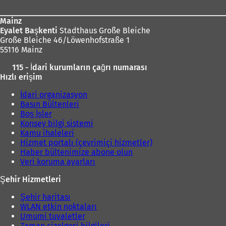
Mainz
Eyalet Başkenti
Stadthaus Große Bleiche
Große Bleiche 46/Löwenhofstraße 1
55116 Mainz
115 - İdari kurumların çağrı numarası
Hızlı erişim
İdari organizasyon
Basın Bültenleri
Boş İşler
Konsey bilgi sistemi
Kamu ihaleleri
Hizmet portalı (çevrimiçi hizmetler)
Haber bültenimize abone olun
Veri koruma ayarları
Şehir Hizmetleri
Şehir haritası
WLAN etkin noktaları
Umumi tuvaletler
Zaman çizelgesi bilgileri