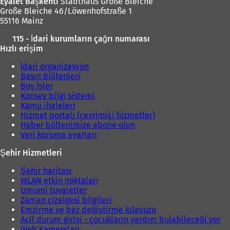
Eyalet Başkenti
Stadthaus Große Bleiche
Große Bleiche 46/Löwenhofstraße 1
55116 Mainz
115 - İdari kurumların çağrı numarası
Hızlı erişim
İdari organizasyon
Basın Bültenleri
Boş İşler
Konsey bilgi sistemi
Kamu ihaleleri
Hizmet portalı (çevrimiçi hizmetler)
Haber bültenimize abone olun
Veri koruma ayarları
Şehir Hizmetleri
Şehir haritası
WLAN etkin noktaları
Umumi tuvaletler
Zaman çizelgesi bilgileri
Emzirme ve bez değiştirme kılavuzu
Acil durum girişi - çocukların yardım bulabileceği yer
Web Kameraları