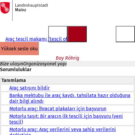
Ana
sayfaya
İçeriğe atla
Araç tescil makamı (tescil ofisi)
yüksek sesle oku
Bay Röhrig
Bize ulaşın
Organizasyonel yapı
Sorumluluklar
Tanımlama
Araç satışını bildir
Banka mektubu ile araç kaydı, tahsilata hazır olduğuna
dair bilgi alındı
Motorlu araç: İhracat plakaları için başvurun
Motorlu taşıt: Bir aracın ilk tescili için başvuru (yeni
tescil)
Motorlu araç: Araç verilerini veya sahip verilerini