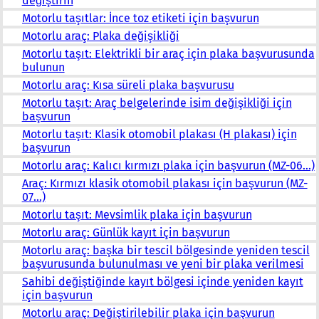
değiştirin
Motorlu taşıtlar: İnce toz etiketi için başvurun
Motorlu araç: Plaka değişikliği
Motorlu taşıt: Elektrikli bir araç için plaka başvurusunda
bulunun
Motorlu araç: Kısa süreli plaka başvurusu
Motorlu taşıt: Araç belgelerinde isim değişikliği için
başvurun
Motorlu taşıt: Klasik otomobil plakası (H plakası) için
başvurun
Motorlu araç: Kalıcı kırmızı plaka için başvurun (MZ-06...)
Araç: Kırmızı klasik otomobil plakası için başvurun (MZ-
07...)
Motorlu taşıt: Mevsimlik plaka için başvurun
Motorlu araç: Günlük kayıt için başvurun
Motorlu araç: başka bir tescil bölgesinde yeniden tescil
başvurusunda bulunulması ve yeni bir plaka verilmesi
Sahibi değiştiğinde kayıt bölgesi içinde yeniden kayıt
için başvurun
Motorlu araç: Değiştirilebilir plaka için başvurun