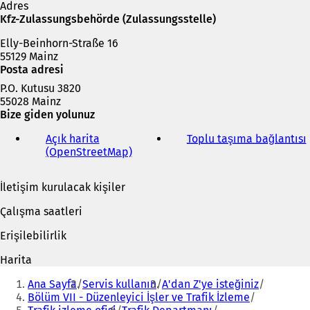
m
Adres
e
Kfz-Zulassungsbehörde (Zulassungsstelle)
d
Elly-Beinhorn-Straße 16
e
55129 Mainz
a
Posta adresi
ç
ı
P.O. Kutusu 3820
l
55028 Mainz
ı
Bize giden yolunuz
r
)
Açık harita
Toplu taşıma bağlantısı
(
(OpenStreetMap)
(
Y
e
İletişim kurulacak kişiler
n
i
i
Çalışma saatleri
b
i
i
Erişilebilirlik
r
s
Harita
e
Buradasınız:
k
Ana Sayfa
Servis kullanın
A'dan Z'ye isteğiniz
m
Bölüm VII - Düzenleyici İşler ve Trafik İzleme
e