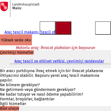
Ana
sayfaya
İçeriğe atla
Araç tescil makamı (tescil ofisi)
yüksek sesle oku
Motorlu araç: İhracat plakaları için başvurun
Çevrimiçi hizmetler
Araç tescil ve ehliyet yetkisi, çevrimiçi randevular
(
Y
e
Bir aracı yurtdışına ihraç etmek için bir ihracat plakasına
n
ihtiyacınız olabilir. Başvuru yerel araç tescil makamına
i
yapılır.
b
Ne bilmem gerekiyor?
i
Ne getirmem veya göndermem gerekiyor?
r
Ne kadar tutuyor ve nasıl ödeme yapabilirim?
s
Formlar, broşürler, bağlantılar
e
İlgili hizmetler
k
Bize ulaşın