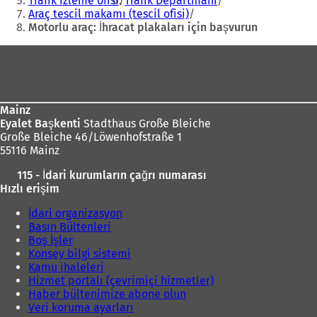
Trafik izleme ofisi
Trafik Departmanı
d
Araç tescil makamı (tescil ofisi)
e
Motorlu araç: İhracat plakaları için başvurun
a
Ayak
ç
ı
ı
l
bölgesi
l
ı
ı
r
)
Mainz
)
Eyalet Başkenti
Stadthaus Große Bleiche
Große Bleiche 46/Löwenhofstraße 1
55116 Mainz
115 - İdari kurumların çağrı numarası
Hızlı erişim
İdari organizasyon
Basın Bültenleri
Boş İşler
Konsey bilgi sistemi
Kamu ihaleleri
Hizmet portalı (çevrimiçi hizmetler)
Haber bültenimize abone olun
Veri koruma ayarları