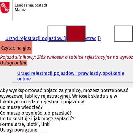
Do
strony
Przejdź do treści
głównej
Urząd rejestracji pojazdów (biuro rejestracji)
czytać na głos
Pojazd silnikowy: Złóż wniosek o tablice rejestracyjne na wywóz
Usługi online
Urząd rejestracji pojazdów i praw jazdy, spotkania
online
(
O
t
Aby wyeksportować pojazd za granicę, możesz potrzebować
w
wywozowej tablicy rejestracyjnej. Wniosek składa się w
i
lokalnym urzędzie rejestracji pojazdów.
e
Co muszę wiedzieć?
r
Co muszę przynieść lub przesłać?
a
Ile to kosztuje i jak mogę zapłacić?
s
Formularze, ulotki, linki
i
Usługi powiązane