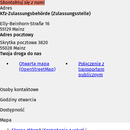
ę
Skontaktuj się z nami
w
Adres
n
Kfz-Zulassungsbehörde (Zulassungsstelle)
o
Elly-Beinhorn-Straße 16
w
55129 Mainz
e
Adres pocztowy
j
k
Skrytka pocztowa 3820
a
55028 Mainz
r
Twoja droga do nas
c
i
Otwarta mapa
Połączenie z
e
(OpenStreetMap)
(
transportem
)
O
publicznym
(
t
O
w
t
Osoby kontaktowe
i
w
e
i
Godziny otwarcia
r
e
a
r
Dostępność
s
a
i
s
Mapa
ę
i
Jesteś
w
ę