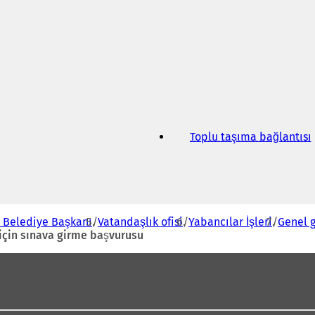
Toplu taşıma bağlantısı
(
i
i
- Belediye Başkanı
Vatandaşlık ofisi
Yabancılar İşleri
Genel 
 için sınava girme başvurusu