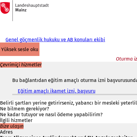
Ana
sayfaya
İçeriğe atla
Genel göçmenlik hukuku ve AB konuları ekibi
yüksek sesle oku
Oturma iz
Çevrimiçi hizmetler
Bu bağlantıdan eğitim amaçlı oturma izni başvurusunda 
Eğitim amaçlı ikamet izni, başvuru
(
Y
e
Belirli şartları yerine getirirseniz, yabancı bir mesleki yeterl
n
Ne bilmem gerekiyor?
i
Ne kadar tutuyor ve nasıl ödeme yapabilirim?
b
İlgili hizmetler
i
Bize ulaşın
r
Adres