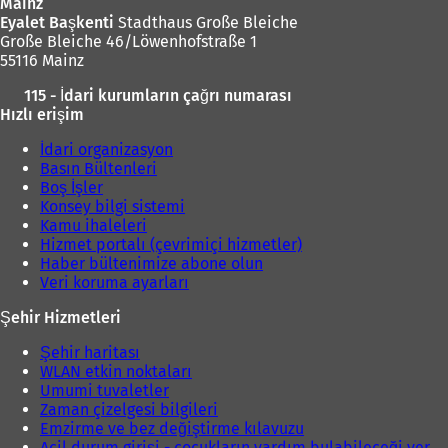
Mainz
e
Eyalet Başkenti
Stadthaus Große Bleiche
a
Große Bleiche 46/Löwenhofstraße 1
ç
55116 Mainz
ı
l
115 - İdari kurumların çağrı numarası
ı
Hızlı erişim
r
)
İdari organizasyon
Basın Bültenleri
Boş İşler
Konsey bilgi sistemi
Kamu ihaleleri
Hizmet portalı (çevrimiçi hizmetler)
Haber bültenimize abone olun
Veri koruma ayarları
Şehir Hizmetleri
Şehir haritası
WLAN etkin noktaları
Umumi tuvaletler
Zaman çizelgesi bilgileri
Emzirme ve bez değiştirme kılavuzu
Acil durum girişi - çocukların yardım bulabileceği yer