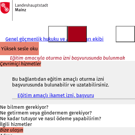
Ana
sayfaya
İçeriğe atla
Genel göçmenlik hukuku ve AB konuları ekibi
yüksek sesle oku
Eğitim amacıyla oturma izni başvurusunda bulunmak
Çevrimiçi hizmetler
Bu bağlantıdan eğitim amaçlı oturma izni
başvurusunda bulunabilir ve uzatabilirsiniz.
Eğitim amaçlı ikamet izni, başvuru
(
Y
e
Ne bilmem gerekiyor?
n
Ne getirmem veya göndermem gerekiyor?
i
Ne kadar tutuyor ve nasıl ödeme yapabilirim?
b
İlgili hizmetler
i
Bize ulaşın