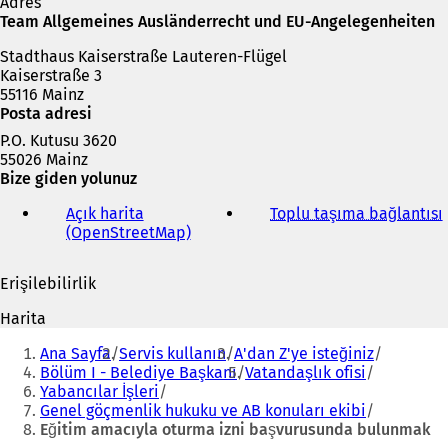
r
Adres
s
Team Allgemeines Ausländerrecht und EU-Angelegenheiten
e
Stadthaus Kaiserstraße Lauteren-Flügel
k
Kaiserstraße 3
m
55116 Mainz
e
Posta adresi
d
e
P.O. Kutusu 3620
a
55026 Mainz
ç
Bize giden yolunuz
ı
l
Açık harita
Toplu taşıma bağlantısı
(
ı
(OpenStreetMap)
(
r
Y
)
e
Erişilebilirlik
n
i
i
Harita
b
i
Buradasınız:
i
Ana Sayfa
Servis kullanın
A'dan Z'ye isteğiniz
r
Bölüm I - Belediye Başkanı
Vatandaşlık ofisi
s
Yabancılar İşleri
e
Genel göçmenlik hukuku ve AB konuları ekibi
k
Eğitim amacıyla oturma izni başvurusunda bulunmak
m