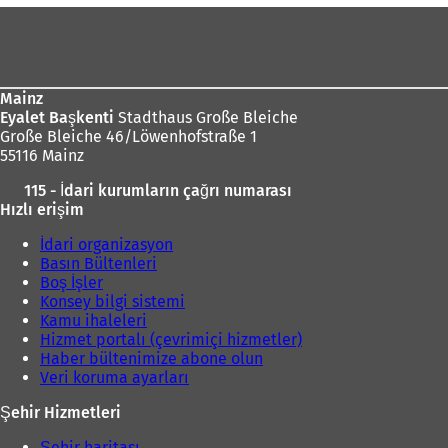
e
Ayak
d
bölgesi
e
a
ç
ı
Mainz
ı
l
Eyalet Başkenti
Stadthaus Große Bleiche
l
ı
Große Bleiche 46/Löwenhofstraße 1
ı
55116 Mainz
r
)
)
115 - İdari kurumların çağrı numarası
Hızlı erişim
İdari organizasyon
Basın Bültenleri
Boş İşler
Konsey bilgi sistemi
Kamu ihaleleri
Hizmet portalı (çevrimiçi hizmetler)
Haber bültenimize abone olun
Veri koruma ayarları
Şehir Hizmetleri
Şehir haritası