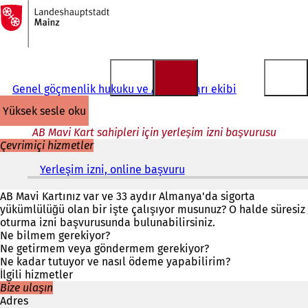
Ana
sayfaya
İçeriğe atla
Genel göçmenlik hukuku ve AB konuları ekibi
yüksek sesle oku
AB Mavi Kart sahipleri için yerleşim izni başvurusu
Çevrimiçi hizmetler
Yerleşim izni, online başvuru
(
Y
e
AB Mavi Kartınız var ve 33 aydır Almanya'da sigorta
n
yükümlülüğü olan bir işte çalışıyor musunuz? O halde süresiz
i
oturma izni başvurusunda bulunabilirsiniz.
b
Ne bilmem gerekiyor?
i
Ne getirmem veya göndermem gerekiyor?
r
Ne kadar tutuyor ve nasıl ödeme yapabilirim?
s
İlgili hizmetler
e
Bize ulaşın
k
Adres