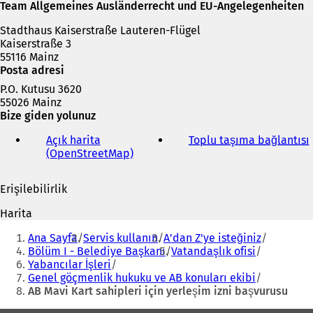
m
Team Allgemeines Ausländerrecht und EU-Angelegenheiten
e
Stadthaus Kaiserstraße Lauteren-Flügel
d
Kaiserstraße 3
e
55116 Mainz
a
Posta adresi
ç
ı
P.O. Kutusu 3620
l
55026 Mainz
ı
Bize giden yolunuz
r
)
Açık harita
Toplu taşıma bağlantısı
(
(OpenStreetMap)
(
Y
e
Erişilebilirlik
n
i
i
Harita
b
i
Buradasınız:
i
Ana Sayfa
Servis kullanın
A'dan Z'ye isteğiniz
r
Bölüm I - Belediye Başkanı
Vatandaşlık ofisi
s
Yabancılar İşleri
e
Genel göçmenlik hukuku ve AB konuları ekibi
k
AB Mavi Kart sahipleri için yerleşim izni başvurusu
m
e