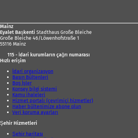
Ayak
d
bölgesi
e
a
ç
ı
Mainz
ı
l
Eyalet Başkenti
Stadthaus Große Bleiche
l
ı
Große Bleiche 46/Löwenhofstraße 1
ı
55116 Mainz
r
)
)
115 - İdari kurumların çağrı numarası
Hızlı erişim
İdari organizasyon
Basın Bültenleri
Boş İşler
Konsey bilgi sistemi
Kamu ihaleleri
Hizmet portalı (çevrimiçi hizmetler)
Haber bültenimize abone olun
Veri koruma ayarları
Şehir Hizmetleri
Şehir haritası