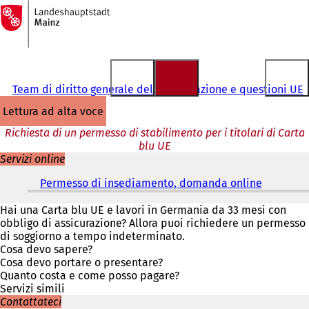
Alla
pagina
Vai al contenuto
iniziale
Team di diritto generale dell'immigrazione e questioni UE
lettura ad alta voce
Richiesta di un permesso di stabilimento per i titolari di Carta
blu UE
Servizi online
Permesso di insediamento, domanda online
(
S
i
Hai una Carta blu UE e lavori in Germania da 33 mesi con
a
obbligo di assicurazione? Allora puoi richiedere un permesso
p
di soggiorno a tempo indeterminato.
r
Cosa devo sapere?
e
Cosa devo portare o presentare?
i
Quanto costa e come posso pagare?
n
Servizi simili
u
Contattateci