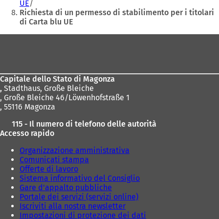
UE
n
n
Richiesta di un permesso di stabilimento per i titolari
u
u
di Carta blu UE
o
o
v
v
Area
a
a
dei
s
s
c
c
piedi
h
h
Capitale dello Stato di Magonza
e
e
,
Stadthaus, Große Bleiche
d
d
, Große Bleiche 46/Löwenhofstraße 1
a
a
, 55116 Magonza
)
)
115 - Il numero di telefono delle autorità
Accesso rapido
Organizzazione amministrativa
Comunicati stampa
Offerte di lavoro
Sistema informativo del Consiglio
Gare d'appalto pubbliche
Portale dei servizi (servizi online)
Iscriviti alla nostra newsletter
Impostazioni di protezione dei dati