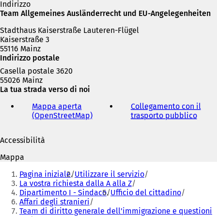
n
Indirizzo
a
Team Allgemeines Ausländerrecht und EU-Angelegenheiten
n
Stadthaus Kaiserstraße Lauteren-Flügel
u
Kaiserstraße 3
o
55116 Mainz
v
Indirizzo postale
a
s
Casella postale 3620
c
55026 Mainz
h
La tua strada verso di noi
e
d
Mappa aperta
Collegamento con il
a
(OpenStreetMap)
(
trasporto pubblico
(
)
S
S
i
i
Accessibilità
a
a
p
p
Mappa
r
r
Siete
e
e
Pagina iniziale
Utilizzare il servizio
qui:
i
i
La vostra richiesta dalla A alla Z
n
n
Dipartimento I - Sindaco
Ufficio del cittadino
u
u
Affari degli stranieri
n
n
Team di diritto generale dell'immigrazione e questioni
a
a