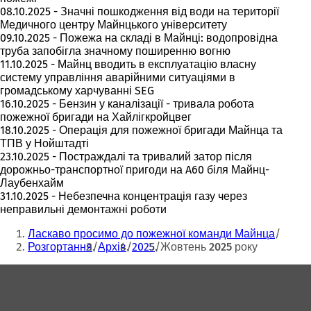
08.10.2025 - Значні пошкодження від води на території
Медичного центру Майнцького університету
09.10.2025 - Пожежа на складі в Майнці: водопровідна
труба запобігла значному поширенню вогню
11.10.2025 - Майнц вводить в експлуатацію власну
систему управління аварійними ситуаціями в
громадському харчуванні SEG
16.10.2025 - Бензин у каналізації - тривала робота
пожежної бригади на Хайлігкройцвег
18.10.2025 - Операція для пожежної бригади Майнца та
ТПВ у Нойштадті
23.10.2025 - Постраждалі та тривалий затор після
дорожньо-транспортної пригоди на A60 біля Майнц-
Лаубенхайм
31.10.2025 - Небезпечна концентрація газу через
неправильні демонтажні роботи
Ти
Ласкаво просимо до пожежної команди Майнца
тут:
Розгортання
Архів
2025
Жовтень 2025 року
Зона
для