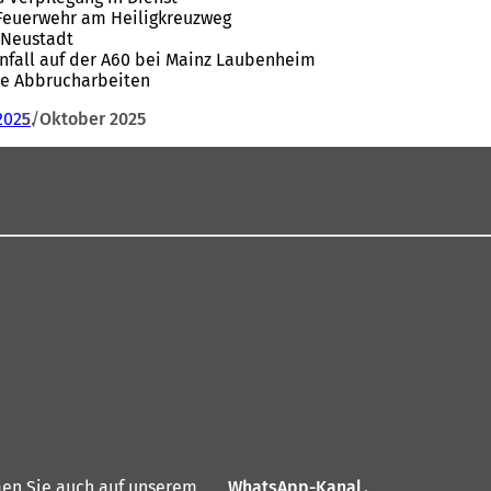
r Feuerwehr am Heiligkreuzweg
r Neustadt
unfall auf der A60 bei Mainz Laubenheim
ße Abbrucharbeiten
2025
Oktober 2025
en Sie auch auf unserem
WhatsApp-Kanal
(
.