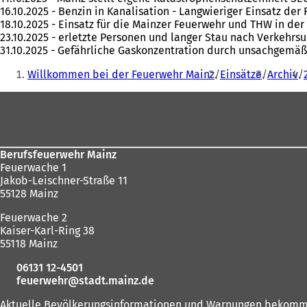
16.10.2025 - Benzin in Kanalisation - Langwieriger Einsatz de
18.10.2025 - Einsatz für die Mainzer Feuerwehr und THW in de
23.10.2025 - erletzte Personen und langer Stau nach Verkehrs
31.10.2025 - Gefährliche Gaskonzentration durch unsachgemä
Sie
Willkommen bei der Feuerwehr Mainz
Einsätze
Archiv
befinden
Fußbereich
sich
hier:
Berufsfeuerwehr Mainz
Feuerwache 1
Jakob-Leischner-Straße 11
55128 Mainz
Feuerwache 2
Kaiser-Karl-Ring 38
55118 Mainz
06131 12-4501
feuerwehr
stadt.mainz
de
Aktuelle Bevölkerungsinformationen und Warnungen bekomm