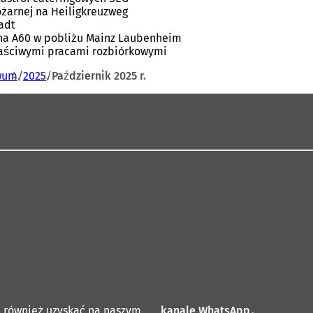
ożarnej na Heiligkreuzweg
adt
 na A60 w pobliżu Mainz Laubenheim
łaściwymi pracami rozbiórkowymi
wum
2025
Październik 2025 r.
a również uzyskać na naszym
kanale WhatsApp
(
.