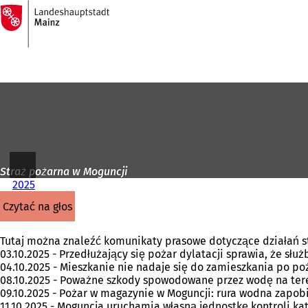
Do
strony
Przejdź do treści
głównej
Straż pożarna w Moguncji
2025
czytać na głos
Tutaj można znaleźć komunikaty prasowe dotyczące działań st
03.10.2025 - Przedłużający się pożar dylatacji sprawia, że 
04.10.2025 - Mieszkanie nie nadaje się do zamieszkania po po
08.10.2025 - Poważne szkody spowodowane przez wodę na te
09.10.2025 - Pożar w magazynie w Moguncji: rura wodna zapobi
11.10.2025 - Moguncja uruchamia własną jednostkę kontroli ka