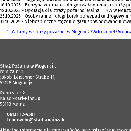
16.10.2025 - Benzyna w kanale - długotrwała operacja straży p
18.10.2025 - Operacja dla straży pożarnej Mainz i THW w Neust
23.10.2025 - Osoby ranne i długi korek po wypadku drogowym
31.10.2025 - Niebezpieczne stężenie gazu spowodowane niew
Jesteś
Witamy w straży pożarnej w Moguncji
Wdrożenia
Archi
tutaj:
Obszar
stóp
Straż Pożarna w Moguncji,
remiza nr 1,
Jakob-Leischner-Straße 11,
55128 Moguncja
Remiza nr 2
Kaiser-Karl-Ring 38
55118 Mainz
06131 12-4501
feuerwehr
stadt.mainz
de
Aktualne informacje dla mieszkańców oraz ostrzeżenia możn