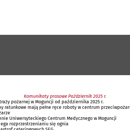
Komunikaty prasowe Październik 2025 r.
raży pożarnej w Moguncji od października 2025 r.
służby ratunkowe mają pełne ręce roboty w centrum przeciwpoż
żarze
renie Uniwersyteckiego Centrum Medycznego w Moguncji
ega rozprzestrzenianiu się ognia
tastrof cateringowych SEG