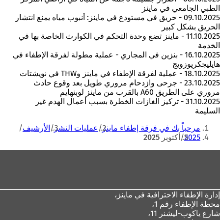
الطبي الجامعي في ماينز
09.10.2025 - حريق في مستودع في ماينز: أنبوب مياه يمنع انتشار
الحريق بشكل كبير
11.10.2025 - ماينز تضع وحدة التحكم في الكوارث الخاصة بها في
الخدمة
16.10.2025 - بنزين في المجاري - عملية مطولة لفرقة الإطفاء في
هايليجكريوزويج
18.10.2025 - عملية لفرقة الإطفاء في ماينز وTHW في نويشتات
23.10.2025 - جرحى وازدحام مروري طويل بعد وقوع حادث
مروري على الطريق A60 بالقرب من ماينز لوبنهايم
31.10.2025 - تركيز الغازات الخطرة بسبب أعمال الهدم غير
السليمة
أنت
مرحباً بك في فرقة إطفاء ماينز
عمليات النشر
الأرشيف
هنا
2025
أكتوبر 2025
منطقة
القدم
إدارة الإطفاء الاحترافية في ماينز،
محطة الإطفاء رقم 1،
شارع ياكوب-ليشنر 11،