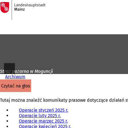
Do
strony
Przejdź do treści
głównej
Straż pożarna w Moguncji
Archiwum
czytać na głos
Tutaj można znaleźć komunikaty prasowe dotyczące działań st
Operacje styczeń 2025 r.
Operacje luty 2025 r.
Operacje marzec 2025 r.
Operacje kwiecień 2025 r.