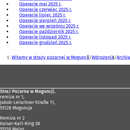
Operacje maj 2025 r.
Operacje czerwiec 2025 r.
Operacje lipiec 2025 r.
Operacje sierpień 2025 r.
Operacje we wrześniu 2025 r.
Operacje październik 2025 r.
Operacje listopad 2025 r.
Operacje grudzień 2025 r.
Jesteś
Witamy w straży pożarnej w Moguncji
Wdrożenia
Archi
tutaj:
Obszar
stóp
Straż Pożarna w Moguncji,
remiza nr 1,
Jakob-Leischner-Straße 11,
55128 Moguncja
Remiza nr 2
Kaiser-Karl-Ring 38
55118 Mainz