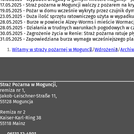
17.05.2025 - Straż pożarna w Moguncji walczy z pożarem na k
19.05.2025 - Pożar w domu wcześnie wykryty przez czujnik dy
23.05.2025 - Duża ilość sprzętu ratowniczego użyta w wypadku
28.05.2025 - Burze w powiecie Alzey-Worms i mieście Wormacja
28.05.2025 - Działania w trudnych warunkach pogodowych w c
30.05.2025 - Zagrożenie życia w Renie: Straż pożarna ratuje pł
31.05.2025 - Zapowiedziana burza wymaga wcześniejszego pl
Jesteś
Witamy w straży pożarnej w Moguncji
Wdrożenia
Archi
tutaj:
Obszar
stóp
Straż Pożarna w Moguncji,
remiza nr 1,
Jakob-Leischner-Straße 11,
55128 Moguncja
Remiza nr 2
Kaiser-Karl-Ring 38
55118 Mainz
06131 12-4501