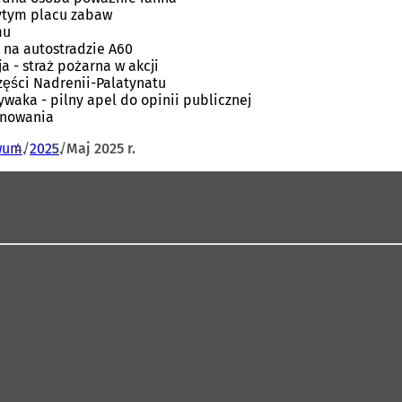
rytym placu zabaw
mu
 na autostradzie A60
 - straż pożarna w akcji
zęści Nadrenii-Palatynatu
ywaka - pilny apel do opinii publicznej
anowania
wum
2025
Maj 2025 r.