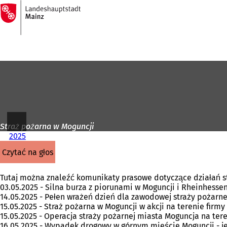
Do
strony
Przejdź do treści
głównej
Straż pożarna w Moguncji
2025
czytać na głos
Tutaj można znaleźć komunikaty prasowe dotyczące działań st
03.05.2025 - Silna burza z piorunami w Moguncji i Rheinhesse
14.05.2025 - Pełen wrażeń dzień dla zawodowej straży pożarne
15.05.2025 - Straż pożarna w Moguncji w akcji na terenie firm
15.05.2025 - Operacja straży pożarnej miasta Moguncja na te
16.05.2025 - Wypadek drogowy w górnym mieście Moguncji - 