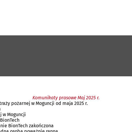
Komunikaty prasowe Maj 2025 r.
raży pożarnej w Moguncji od maja 2025 r.
n
j w Moguncji
y BionTech
renie BionTech zakończona
jedna osoba poważnie ranna