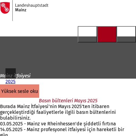
Ana
sayfaya
İçeriğe atla
Mainz itfaiyesi
2025
yüksek sesle oku
Basın bültenleri Mayıs 2025
Burada Mainz İtfaiyesi'nin Mayıs 2025'ten itibaren
gerçekleştirdiği faaliyetlerle ilgili basın bültenlerini
bulabilirsiniz.
03.05.2025 - Mainz ve Rheinhessen'de şiddetli fırtına
14.05.2025 - Mainz profesyonel itfaiyesi için hareketli bir
gün