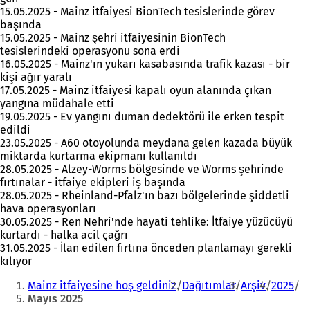
15.05.2025 - Mainz itfaiyesi BionTech tesislerinde görev
başında
15.05.2025 - Mainz şehri itfaiyesinin BionTech
tesislerindeki operasyonu sona erdi
16.05.2025 - Mainz'ın yukarı kasabasında trafik kazası - bir
kişi ağır yaralı
17.05.2025 - Mainz itfaiyesi kapalı oyun alanında çıkan
yangına müdahale etti
19.05.2025 - Ev yangını duman dedektörü ile erken tespit
edildi
23.05.2025 - A60 otoyolunda meydana gelen kazada büyük
miktarda kurtarma ekipmanı kullanıldı
28.05.2025 - Alzey-Worms bölgesinde ve Worms şehrinde
fırtınalar - itfaiye ekipleri iş başında
28.05.2025 - Rheinland-Pfalz'ın bazı bölgelerinde şiddetli
hava operasyonları
30.05.2025 - Ren Nehri'nde hayati tehlike: İtfaiye yüzücüyü
kurtardı - halka acil çağrı
31.05.2025 - İlan edilen fırtına önceden planlamayı gerekli
kılıyor
Buradasınız:
Mainz itfaiyesine hoş geldiniz
Dağıtımlar
Arşiv
2025
Mayıs 2025