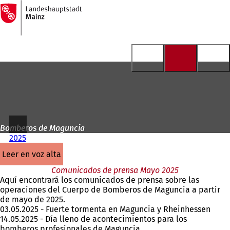
A
la
Saltar al contenido
página
de
inicio
Bomberos de Maguncia
2025
leer en voz alta
Comunicados de prensa Mayo 2025
Aquí encontrará los comunicados de prensa sobre las
operaciones del Cuerpo de Bomberos de Maguncia a partir
de mayo de 2025.
03.05.2025 - Fuerte tormenta en Maguncia y Rheinhessen
14.05.2025 - Día lleno de acontecimientos para los
bomberos profesionales de Maguncia