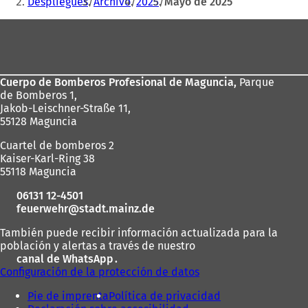
aquí:
Despliegues
Archivo
2025
Mayo de 2025
Zona
de
los
Cuerpo de Bomberos Profesional de Maguncia,
Parque
pies
de Bomberos 1,
Jakob-Leischner-Straße 11,
55128 Maguncia
Cuartel de bomberos 2
Kaiser-Karl-Ring 38
55118 Maguncia
06131 12-4501
feuerwehr
stadt.mainz
de
También puede recibir información actualizada para la
población y alertas a través de nuestro
canal de WhatsApp
(
.
Configuración de la protección de datos
S
e
Pie de imprenta
Política de privacidad
a