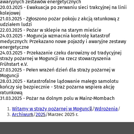
awaryjnych zestawów energetycznych
20.03.2025 - Ewakuacja po zerwaniu sieci trakcyjnej na linii
kolejowej
21.03.2025 - Zgłoszono pożar pokoju z akcją ratunkową z
udziałem ludzi
22.03.2025 - Pożar w sklepie na starym mieście
24.03.2025 - Moguncja wzmacnia kontrolę katastrof
medycznych: Przekazano nowe pojazdy i awaryjne zestawy
energetyczne
24.03.2025 - Przekazanie czeku darowizny od tradycyjnej
straży pożarnej w Moguncji na rzecz stowarzyszenia
Frühstart e.V.
27.03.2025 - Pełen wrażeń dzień dla straży pożarnej w
Moguncji
28.03.2025 - Katastrofalne lądowanie małego samolotu
kończy się bezpiecznie - Straż pożarna wspiera akcję
ratunkową
31.03.2025 - Pożar na dolnym polu w Mainz-Mombach
Jesteś
Witamy w straży pożarnej w Moguncji
Wdrożenia
tutaj:
Archiwum
2025
Marzec 2025 r.
Obszar