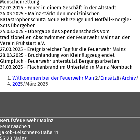
Menschenrettung
22.03.2025 - Feuer in einem Geschäft in der Altstadt
24.03.2025 - Mainz stärkt den medizinischen
Katastrophenschutz: Neue Fahrzeuge und Notfall-Energie-
Sets übergeben
24.03.2025 - Übergabe des Spendenschecks vom
traditionellen Abschwimmen der Feuerwehr Mainz an den
Verein Frühstart e.V.
27.03.2025 - Ereignisreicher Tag für die Feuerwehr Mainz
28.03.2025 - Bruchlandung von Kleinflugzeug endet
Glimpflich - Feuerwehr unterstützt Bergungsarbeiten
31.03.2025 - Flächenbrand im Unterfeld in Mainz-Mombach
Sie
Willkommen bei der Feuerwehr Mainz
Einsätze
Archiv
befinden
2025
März 2025
sich
Fußbereich
hier:
Berufsfeuerwehr Mainz
Feuerwache 1
Jakob-Leischner-Straße 11
55128 Mainz