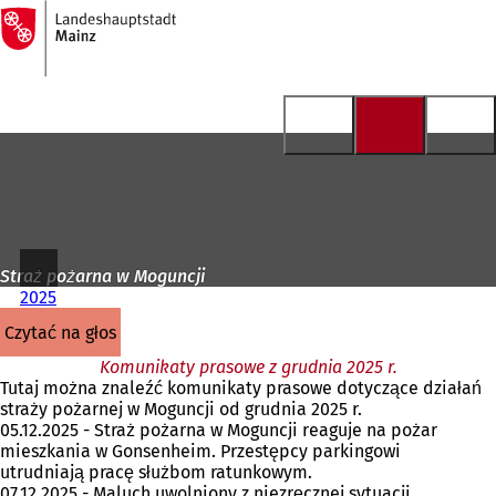
Do
strony
Przejdź do treści
głównej
Straż pożarna w Moguncji
2025
czytać na głos
Komunikaty prasowe z grudnia 2025 r.
Tutaj można znaleźć komunikaty prasowe dotyczące działań
straży pożarnej w Moguncji od grudnia 2025 r.
05.12.2025 - Straż pożarna w Moguncji reaguje na pożar
mieszkania w Gonsenheim. Przestępcy parkingowi
utrudniają pracę służbom ratunkowym.
07.12.2025 - Maluch uwolniony z niezręcznej sytuacji