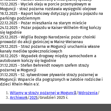
13.12.2025 - Wyciek oleju w porcie przemysłowym w
Moguncji - straż pożarna rozstawia wysięgniki olejowe
16.12.2025 - Raport końcowy dotyczący pożaru pojazdu na
parkingu podziemnym
22.12.2025 - Pożar mieszkania na starym mieście
24.12.2025 - Pożar pojazdu w Kaiser-Wilhelm-Ring kończy
się łagodnie
25.12.2025 - Wigilia Bożego Narodzenia: pożar choinki
prowadzi do akcji gaśniczej w Mainz-Weisenau
29.12.2025 - Straż pożarna w Moguncji uruchamia własne
kanały mediów społecznościowych
30.12.2025 - Wypadek drogowy między samochodem a
autobusem kończy się łagodnie
31.12.2025 - Stefan Behrendt nowym szefem straży
pożarnej w Moguncji
31.12.2025 - 52. sylwestrowe pływanie straży pożarnej w
Moguncji: Wsparcie dla pogrążonych w żałobie rodziców i
dzieci Rhein-Main e.V.
Jesteś
Witamy w straży pożarnej w Moguncji
Wdrożenia
tutaj:
Archiwum
2025
Grudzień 2025 r.
Obszar