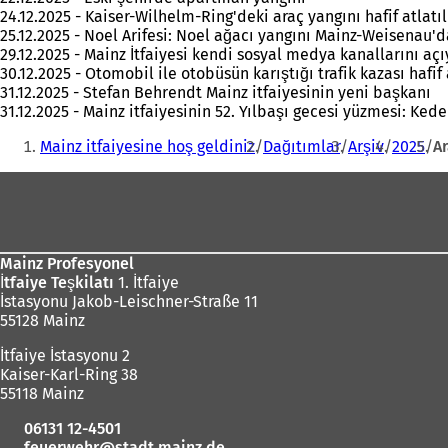
24.12.2025 - Kaiser-Wilhelm-Ring'deki araç yangını hafif atlatıl
25.12.2025 - Noel Arifesi: Noel ağacı yangını Mainz-Weisenau'd
29.12.2025 - Mainz İtfaiyesi kendi sosyal medya kanallarını açı
30.12.2025 - Otomobil ile otobüsün karıştığı trafik kazası hafif 
31.12.2025 - Stefan Behrendt Mainz itfaiyesinin yeni başkanı
31.12.2025 - Mainz itfaiyesinin 52. Yılbaşı gecesi yüzmesi: Ked
Buradasınız:
Mainz itfaiyesine hoş geldiniz
Dağıtımlar
Arşiv
2025
Ar
Ayak
bölgesi
Mainz Profesyonel
İtfaiye Teşkilatı
1. İtfaiye
İstasyonu Jakob-Leischner-Straße 11
55128 Mainz
İtfaiye İstasyonu 2
Kaiser-Karl-Ring 38
55118 Mainz
06131 12-4501
feuerwehr
stadt.mainz
de