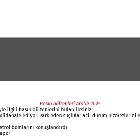
Basın bültenleri Aralık 2025
le ilgili basın bültenlerini bulabilirsiniz.
müdahale ediyor. Park eden suçlular acil durum hizmetlerini e
petrol bomlarını konuşlandırdı
rapor