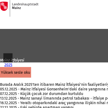
Ana
sayfaya
İçeriğe atla
Mainz itfaiyesi
2025
yüksek sesle oku
Burada Aralık 2025'ten itibaren Mainz İtfaiyesi'nin faaliyetleriy
05.12.2025 - Mainz itfaiyesi Gonsenheim'daki daire yangınına 
07.12.2025 - Küçük çocuk zor durumdan kurtuldu
13.12.2025 - Mainz sanayi limanında petrol tabakası - itfaiye 
16.12.2025 - Yeraltı otoparkındaki araç yangınına ilişkin nihai 
22.12.2025 - Eski şehirde apartman yangını