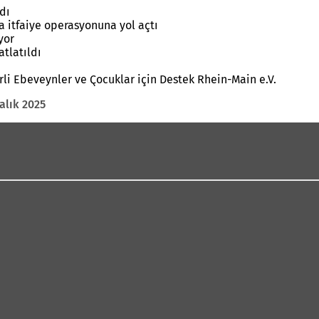
dı
a itfaiye operasyonuna yol açtı
yor
atlatıldı
erli Ebeveynler ve Çocuklar için Destek Rhein-Main e.V.
alık 2025