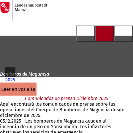
A
la
Saltar al contenido
página
de
inicio
Bomberos de Maguncia
2025
leer en voz alta
Comunicados de prensa Diciembre 2025
Aquí encontrará los comunicados de prensa sobre las
operaciones del Cuerpo de Bomberos de Maguncia desde
diciembre de 2025.
05.12.2025 - Los bomberos de Maguncia acuden al
incendio de un piso en Gonsenheim. Los infractores
obstruyen los servicios de emergencia.