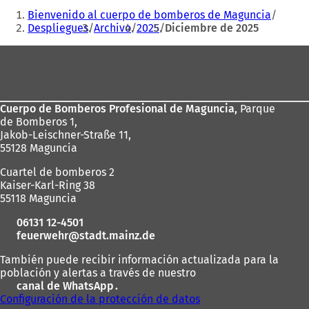
Estás
Bienvenido al cuerpo de bomberos de Maguncia
aquí:
Despliegues
Archivo
2025
Diciembre de 2025
Zona
de
los
Cuerpo de Bomberos Profesional de Maguncia,
Parque
pies
de Bomberos 1,
Jakob-Leischner-Straße 11,
55128 Maguncia
Cuartel de bomberos 2
Kaiser-Karl-Ring 38
55118 Maguncia
06131 12-4501
feuerwehr
stadt.mainz
de
También puede recibir información actualizada para la
población y alertas a través de nuestro
canal de WhatsApp
(
.
Configuración de la protección de datos
S